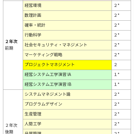
経営環境
２*
数理計画
２*
確率・統計
２*
行動科学
２*
２年次
社会セキュリティ・マネジメント
２*
前期
マーケティング戦略
２*
プロジェクトマネジメント
２
経営システム工学演習 IA
１*
経営システム工学演習 IB
１*
システムマネジメント論
２*
プログラムデザイン
２*
生産管理
２*
人間工学
２*
２年次
後期
品質管理
２*