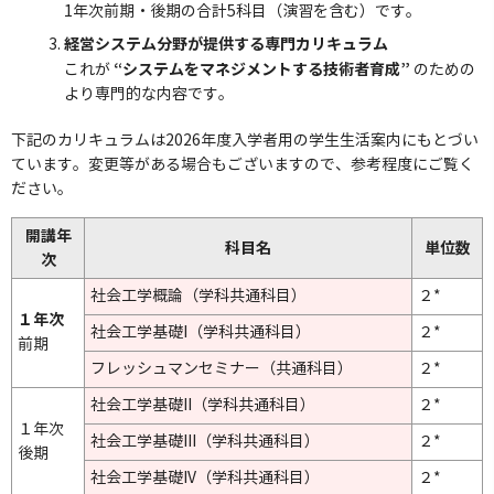
1年次前期・後期の合計5科目（演習を含む）です。
経営システム分野が提供する専門カリキュラム
“システムをマネジメントする技術者育成”
これが
のための
より専門的な内容です。
下記のカリキュラムは2026年度入学者用の学生生活案内にもとづい
ています。変更等がある場合もございますので、参考程度にご覧く
ださい。
開講年
科目名
単位数
次
社会工学概論（学科共通科目）
２*
１年次
社会工学基礎I（学科共通科目）
２*
前期
フレッシュマンセミナー（共通科目）
２*
社会工学基礎II（学科共通科目）
２*
１年次
社会工学基礎III（学科共通科目）
２*
後期
社会工学基礎IV（学科共通科目）
２*