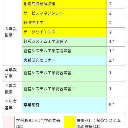
創造的問題解決論
２
サービスマネジメント
２
経済性工学
２
３年次
データサイエンス
２
後期
経営システム工学演習IV
１*
経営システム工学応用演習
１*
実践研究セミナー
２*
４年次
経営システム工学総合演習 I
１
前期
４年次
経営システム工学総合演習 II
１
後期
４年次
卒業研究
８*
通年
学科あるいは全学の共通
展開科目：経営システム
科目
系の発展科目