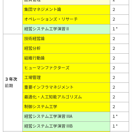
集団マネジメント論
２
オペレーションズ・リサーチ
２
経営システム工学演習 II
１*
技術経営論
２
経営分析
２
組織行動論
２
ヒューマンファクターズ
２
工場管理
２
３年次
前期
重要インフラマネジメント
２
最適化・人工知能アルゴリズム
２
制御システム工学
２
経営システム工学演習 IIIA
１*
経営システム工学演習 IIIB
１*