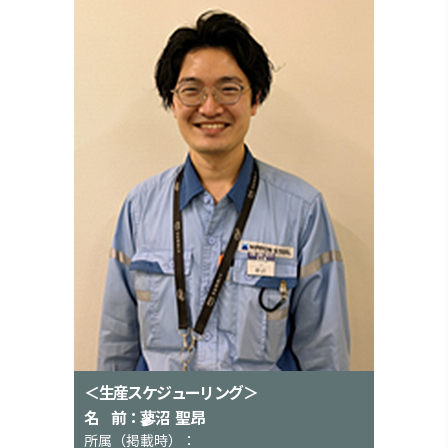
＜生産スケジューリング＞
名 前：蓼沼 聖昂
所属（掲載時）：