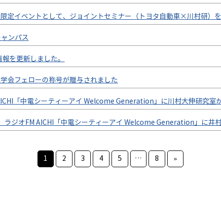
生限定イベントとして、ジョイントセミナー（トヨタ自動車×川村研）
キャンパス
、情報を更新しました。
工学会フェローの称号が贈与されました
ICHI「中電シーティーアイ Welcome Generation」に川村大伸研究
日】ラジオFM AICHI「中電シーティーアイ Welcome Generatio
1
2
3
4
5
…
8
»