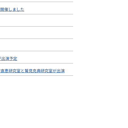
を開催しました
室が出演予定
n」に井村直恵研究室と鷲見克典研究室が出演